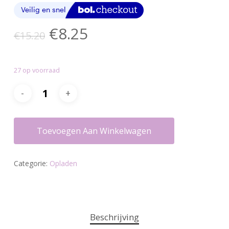
Oorspronkelijke
Huidige
€
8.25
€
15.20
prijs
prijs
was:
is:
27 op voorraad
€15.20.
€8.25.
Toevoegen Aan Winkelwagen
Categorie:
Opladen
Beschrijving