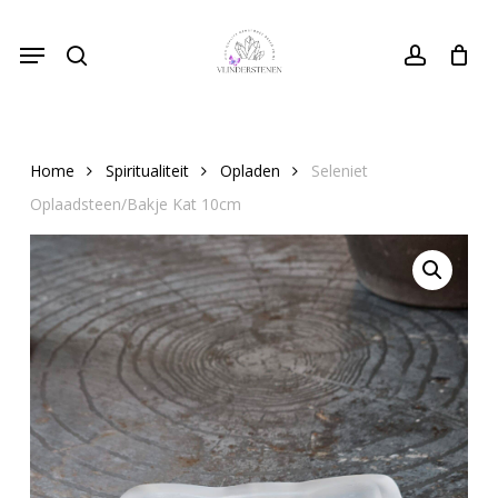
Skip
Menu
to
search
Close
account
Cart
Cart
main
content
Home
Spiritualiteit
Opladen
Seleniet
Oplaadsteen/Bakje Kat 10cm