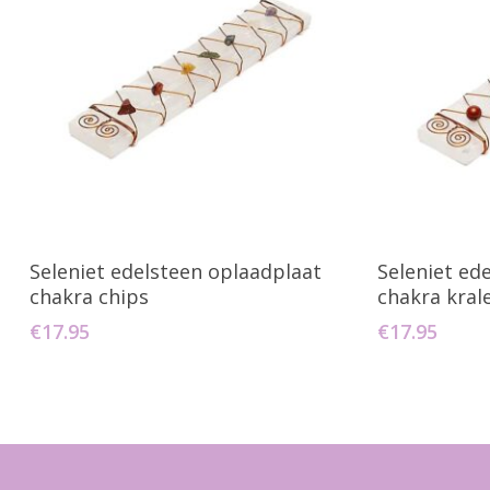
Toevoegen Aan Winkelwagen
Toevo
Seleniet edelsteen oplaadplaat
Seleniet ed
chakra chips
chakra kral
€
17.95
€
17.95