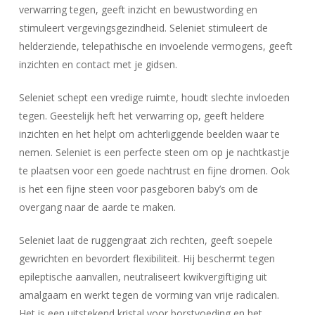
verwarring tegen, geeft inzicht en bewustwording en
stimuleert vergevingsgezindheid. Seleniet stimuleert de
helderziende, telepathische en invoelende vermogens, geeft
inzichten en contact met je gidsen.
Seleniet schept een vredige ruimte, houdt slechte invloeden
tegen. Geestelijk heft het verwarring op, geeft heldere
inzichten en het helpt om achterliggende beelden waar te
nemen. Seleniet is een perfecte steen om op je nachtkastje
te plaatsen voor een goede nachtrust en fijne dromen. Ook
Geen producten in uw winkelwagen.
is het een fijne steen voor pasgeboren baby’s om de
overgang naar de aarde te maken.
Go To Shop
Seleniet laat de ruggengraat zich rechten, geeft soepele
gewrichten en bevordert flexibiliteit. Hij beschermt tegen
epileptische aanvallen, neutraliseert kwikvergiftiging uit
amalgaam en werkt tegen de vorming van vrije radicalen.
Het is een uitstekend kristal voor borstvoeding en het