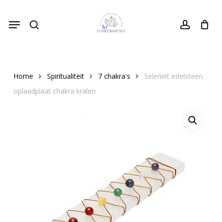
Skip
Menu
to
search
Close
account
Cart
Cart
main
content
Home
Spiritualiteit
7 chakra's
Seleniet edelsteen
oplaadplaat chakra kralen