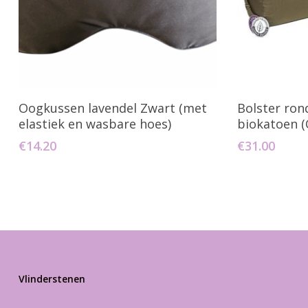
Toevoegen Aan Winkelwagen
Toevo
Oogkussen lavendel Zwart (met
Bolster ron
elastiek en wasbare hoes)
biokatoen (
€
14.20
€
31.00
Vlinderstenen