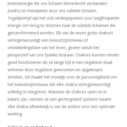
levensenergie die ons lichaam binnenkomt via kanalen
(nadi’s) en meridianen door ons subtiele lichaam.
Tegelijkertijd zijn het ook verdwijnpunten voor laagfrequente
energie om terug te stromen naar de subtiele lichamen die
getransformeerd worden. Elk van de zeven grote chakra’s
vertegenwoordigt een bewustzijnsniveau of
ontwikkelingsfase van het leven, gezien vanuit het
perspectief van ons fysieke bestaan. Chakra’s kunnen minder
Geen producten in uw winkelwagen.
goed functioneren als ze lange tijd in een negatieve staat
verkeren door negatieve gewoonten en opgekropte
Go To Shop
emoties. Dit maakt het moeilijk voor de persoonlijkheid om
het bewustzijnsniveau dat elke chakra vertegenwoordigt
volledig te integreren. Wanneer de chakra’s open en in
balans zijn, vormen ze een geïntegreerd systeem waarin
elke chakra afhankelijk is van de andere voor een optimale
werking.