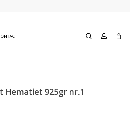
Close
Cart
search
account
CONTACT
t Hematiet 925gr nr.1