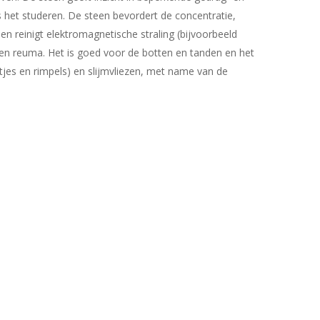
 het studeren. De steen bevordert de concentratie,
n reinigt elektromagnetische straling (bijvoorbeeld
) en reuma. Het is goed voor de botten en tanden en het
stjes en rimpels) en slijmvliezen, met name van de
Geen producten in uw winkelwagen.
Go To Shop