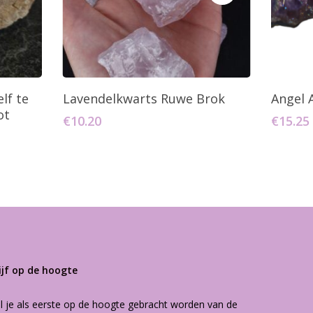
agen
Toevoegen Aan Winkelwagen
T
lf te
Lavendelkwarts Ruwe Brok
Angel 
ot
€
10.20
€
15.25
ijf op de hoogte
l je als eerste op de hoogte gebracht worden van de