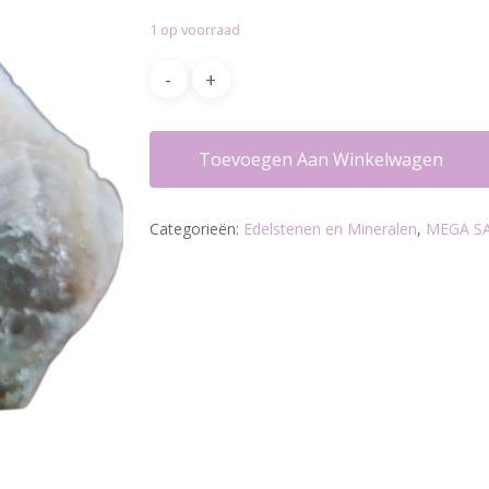
was:
is:
1 op voorraad
€29.95.
€21.00.
Toevoegen Aan Winkelwagen
Categorieën:
Edelstenen en Mineralen
,
MEGA S