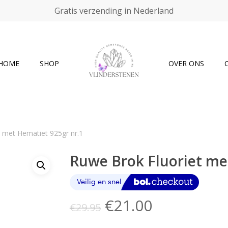
Gratis verzending in Nederland
Cart
HOME
SHOP
OVER ONS
 met Hematiet 925gr nr.1
Ruwe Brok Fluoriet me
Oorspronkelijke
Huidige
€
21.00
€
29.95
prijs
prijs