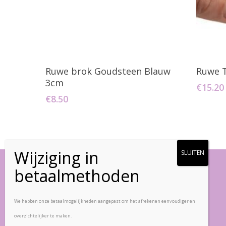
Toevoegen Aan Winkelwagen
T
Ruwe brok Goudsteen Blauw
Ruwe T
3cm
€
15.20
€
8.50
Vlinderstenen
We hebben onze betaalmogelijkheden aangepast om het afrekenen eenvoudiger en
overzichtelijker te maken.
Zandpad-Driemond 5