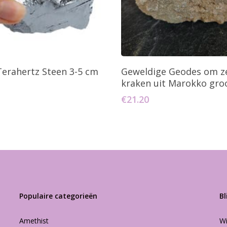
oevoegen Aan Winkelwagen
Toevoegen Aan Winkelw
erahertz Steen 3-5 cm
Geweldige Geodes om ze
kraken uit Marokko gro
€
21.20
Populaire categorieën
Bl
Amethist
Wi