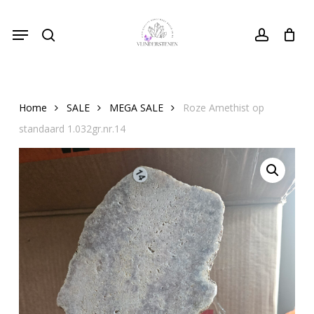
Skip
Menu
to
search
Close
account
Cart
Cart
main
content
Home
SALE
MEGA SALE
Roze Amethist op
standaard 1.032gr.nr.14