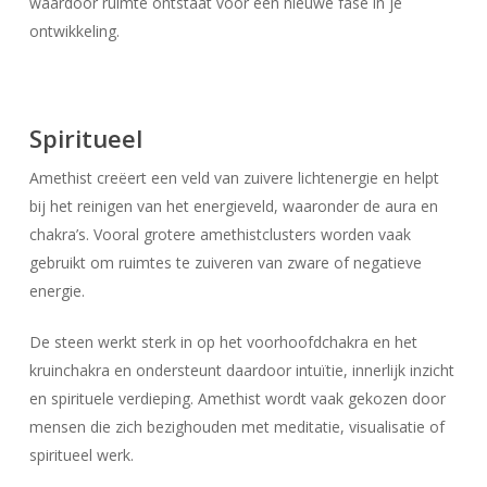
waardoor ruimte ontstaat voor een nieuwe fase in je
ontwikkeling.
Spiritueel
Amethist creëert een veld van zuivere lichtenergie en helpt
Geen producten in uw winkelwagen.
bij het reinigen van het energieveld, waaronder de aura en
chakra’s. Vooral grotere amethistclusters worden vaak
Go To Shop
gebruikt om ruimtes te zuiveren van zware of negatieve
energie.
De steen werkt sterk in op het voorhoofdchakra en het
kruinchakra en ondersteunt daardoor intuïtie, innerlijk inzicht
en spirituele verdieping. Amethist wordt vaak gekozen door
mensen die zich bezighouden met meditatie, visualisatie of
spiritueel werk.