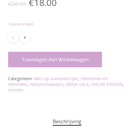
Oorspronkelijke
Huidige
€
18.00
€
26.95
prijs
prijs
was:
is:
1 op voorraad
€26.95.
€18.00.
Toevoegen Aan Winkelwagen
Categorieën:
Alles op standaard /pin
,
Edelstenen en
Mineralen
,
Hartjes/maantjes
,
MEGA SALE
,
NIEUW BINNEN
,
Vormen
Beschrijving