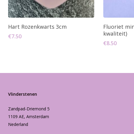
Toevoegen Aan Winkelwagen
Toevo
Hart Rozenkwarts 3cm
Fluoriet mi
kwaliteit)
€
7.50
€
8.50
Vlinderstenen
Zandpad-Driemond 5
1109 AE, Amsterdam
Nederland