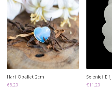
Toevoegen Aan Winkelwagen
Toevo
Hart Opaliet 2cm
Seleniet Elf
€
8.20
€
11.20