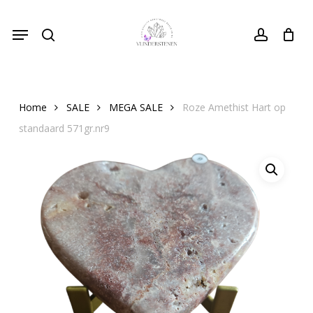
Skip
Menu
to
search
Close
account
Cart
Cart
main
content
Home
SALE
MEGA SALE
Roze Amethist Hart op
standaard 571gr.nr9