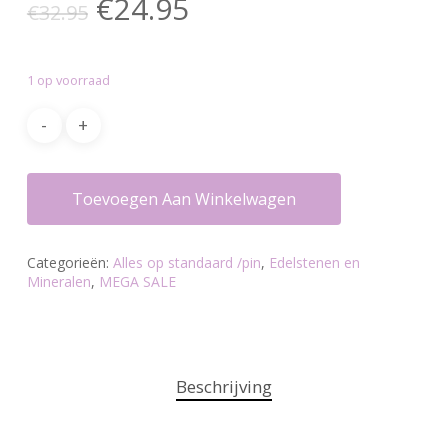
Oorspronkelijke
Huidige
€
24.95
€
32.95
prijs
prijs
was:
is:
1 op voorraad
€32.95.
€24.95.
Toevoegen Aan Winkelwagen
Categorieën:
Alles op standaard /pin
,
Edelstenen en
Mineralen
,
MEGA SALE
Beschrijving