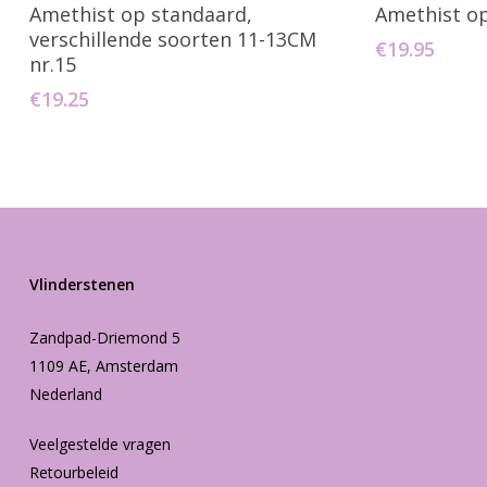
Toevoegen Aan Winkelwagen
Toevo
Amethist op standaard,
Amethist o
verschillende soorten 11-13CM
€
19.95
nr.15
€
19.25
Vlinderstenen
Zandpad-Driemond 5
1109 AE, Amsterdam
Nederland
Veelgestelde vragen
Retourbeleid