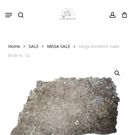
Skip
Menu
to
search
Close
account
Cart
Cart
main
content
Home
SALE
MEGA SALE
Mega Amethist ruwe
Brok nr. 32