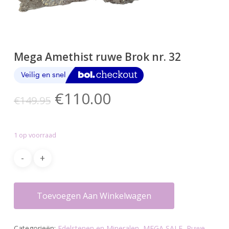
Mega Amethist ruwe Brok nr. 32
Oorspronkelijke
Huidige
€
110.00
€
149.95
prijs
prijs
was:
is:
1 op voorraad
€149.95.
€110.00.
Toevoegen Aan Winkelwagen
Categorieën:
Edelstenen en Mineralen
,
MEGA SALE
,
Ruwe