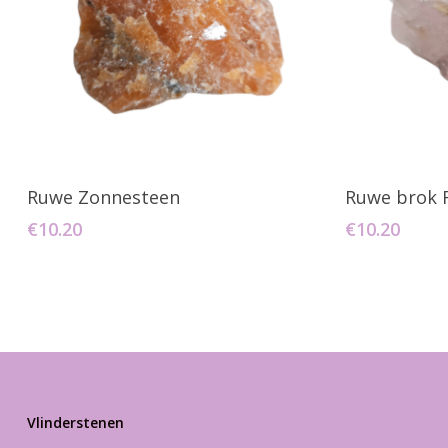
Toevoegen Aan Winkelwagen
Toevo
Ruwe Zonnesteen
Ruwe brok 
€
10.20
€
10.20
Vlinderstenen