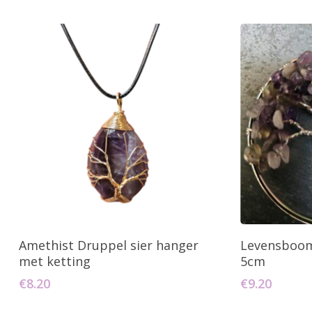
Toevoegen Aan Winkelwagen
Toevo
Amethist Druppel sier hanger
Levensboom
met ketting
5cm
€
8.20
€
9.20