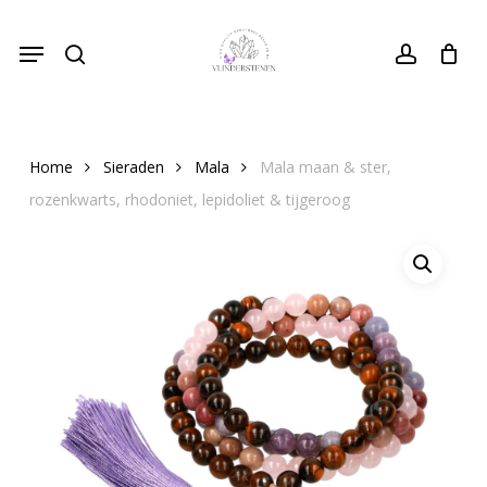
Skip
Menu
to
search
Close
account
Cart
Cart
main
content
Home
Sieraden
Mala
Mala maan & ster,
rozenkwarts, rhodoniet, lepidoliet & tijgeroog