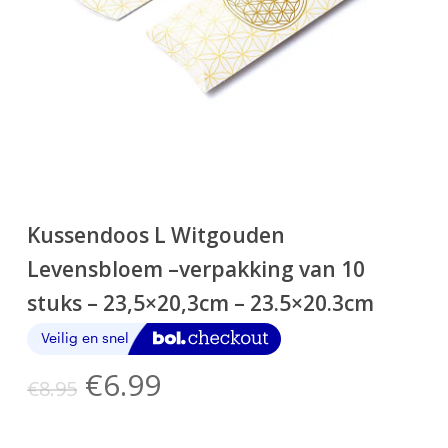
Kussendoos L Witgouden
Levensbloem –verpakking van 10
stuks – 23,5×20,3cm – 23.5×20.3cm
Oorspronkelijke
Huidige
€
6.99
€
8.95
prijs
prijs
was:
is: