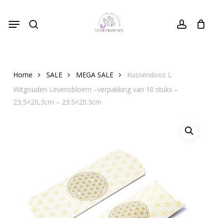
Skip
Menu
to
search
Close
account
Cart
Cart
main
content
Home
SALE
MEGA SALE
Kussendoos L
Witgouden Levensbloem –verpakking van 10 stuks –
23,5×20,3cm – 23.5×20.3cm