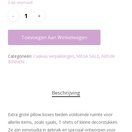
2 op voorraad
€8.95.
€6.99.
Toevoegen Aan Winkelwagen
Categorieën:
Cadeau verpakkingen
,
MEGA SALE
,
NIEUW
BINNEN
Beschrijving
Extra grote pillow boxes bieden voldoende ruimte voor
allerlei items, zoals sjaals, T-shirts of kleine decorstukken.
Ze zijn eenvoudig in gebruik en speciaal ontworpen voor