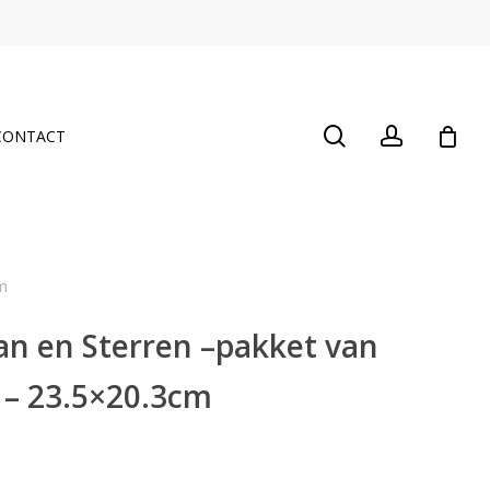
Close
Cart
search
account
CONTACT
m
n en Sterren –pakket van
 – 23.5×20.3cm