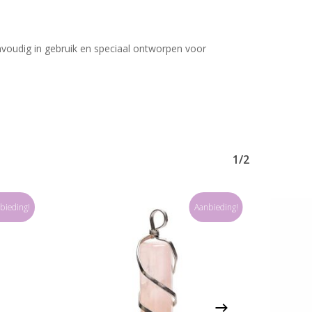
eenvoudig in gebruik en speciaal ontworpen voor
Geen producten in uw winkelwagen.
Go To Shop
1/2
bieding!
Aanbieding!