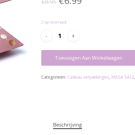
Oorspronkelijke
Huidige
€
6.99
€
8.95
prijs
prijs
was:
is:
2 op voorraad
€8.95.
€6.99.
Toevoegen Aan Winkelwagen
Categorieën:
Cadeau verpakkingen
,
MEGA SALE
Beschrijving