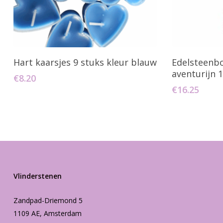
Toevoegen Aan Winkelwagen
Toevo
Hart kaarsjes 9 stuks kleur blauw
Edelsteenb
aventurijn 
€
8.20
€
16.25
Vlinderstenen
Zandpad-Driemond 5
1109 AE, Amsterdam