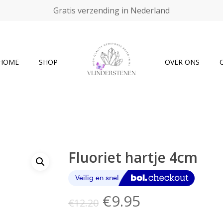
Gratis verzending in Nederland
Cart
HOME
SHOP
OVER ONS
Fluoriet hartje 4cm
Oorspronkelijke
Huidige
€
9.95
€
12.20
prijs
prijs