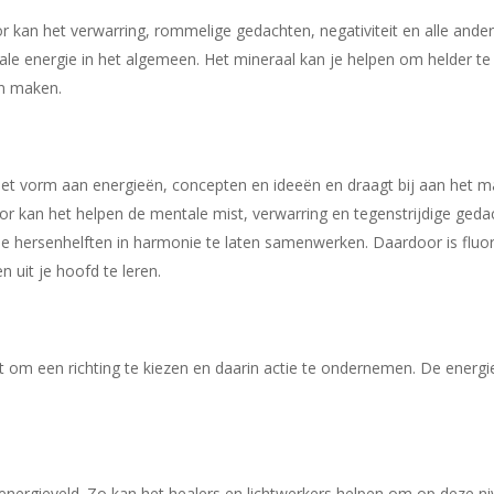
door kan het verwarring, rommelige gedachten, negativiteit en alle an
tale energie in het algemeen. Het mineraal kan je helpen om helder 
en maken.
t het vorm aan energieën, concepten en ideeën en draagt bij aan het 
r kan het helpen de mentale mist, verwarring en tegenstrijdige gedac
e hersenhelften in harmonie te laten samenwerken. Daardoor is fluor
n uit je hoofd te leren.
iet om een richting te kiezen en daarin actie te ondernemen. De energ
 energieveld. Zo kan het healers en lichtwerkers helpen om op deze ni