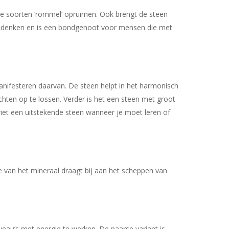
dere soorten ‘rommel’ opruimen. Ook brengt de steen
te denken en is een bondgenoot voor mensen die met
manifesteren daarvan. De steen helpt in het harmonisch
hten op te lossen. Verder is het een steen met groot
iet een uitstekende steen wanneer je moet leren of
Geen producten in uw winkelwagen.
ie van het mineraal draagt bij aan het scheppen van
Go To Shop
veau’s met energie te werken. De paarse variant is