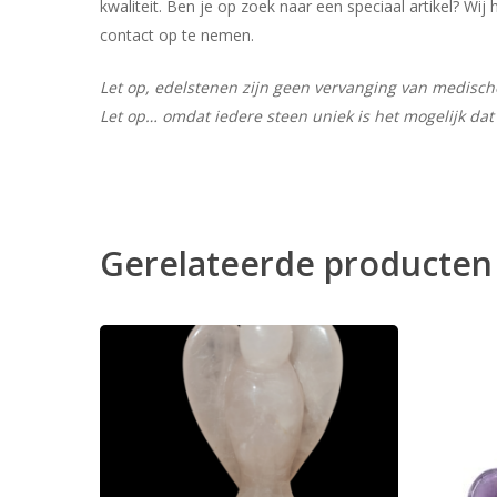
kwaliteit. Ben je op zoek naar een speciaal artikel? W
contact op te nemen.
Let op, edelstenen zijn geen vervanging van medische 
Let op… omdat iedere steen uniek is het mogelijk dat 
Gerelateerde producten