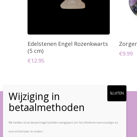
Toevoegen Aan Winkelwagen
T
Edelstenen Engel Rozenkwarts
Zorgen
(5 cm)
€
9.99
€
12.95
Vlinderstenen
We hebben onze betaalmogelijkheden aangepast om het afrekenen eenvoudiger en
overzichtelijker te maken.
Zandpad-Driemond 5