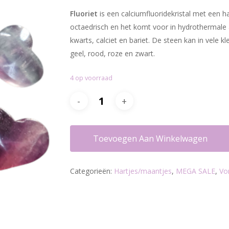
was:
is:
Fluoriet
is een calciumfluoridekristal met een h
€12.20.
€9.95.
octaedrisch en het komt voor in hydrothermale
kwarts, calciet en bariet. De steen kan in vele k
geel, rood, roze en zwart.
4 op voorraad
Toevoegen Aan Winkelwagen
Categorieën:
Hartjes/maantjes
,
MEGA SALE
,
Vo