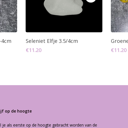
agen
Toevoegen Aan Winkelwagen
T
5-4cm
Seleniet Elfje 3.5/4cm
Groene
€
11.20
€
11.20
ijf op de hoogte
l je als eerste op de hoogte gebracht worden van de