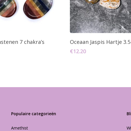
oevoegen Aan Winkelwagen
Toevoegen Aan Winkelw
stenen 7 chakra’s
Oceaan Jaspis Hartje 3.
€
12.20
Populaire categorieën
Bl
Amethist
Wi