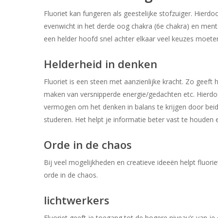
Fluoriet kan fungeren als geestelijke stofzuiger. Hier
evenwicht in het derde oog chakra (6e chakra) en men
een helder hoofd snel achter elkaar veel keuzes moet
Helderheid in denken
Fluoriet is een steen met aanzienlijke kracht. Zo geef
maken van versnipperde energie/gedachten etc. Hierdoo
vermogen om het denken in balans te krijgen door beid
studeren. Het helpt je informatie beter vast te houden e
Orde in de chaos
Bij veel mogelijkheden en creatieve ideeën helpt fluor
orde in de chaos.
lichtwerkers
Fluoriet geeft je toegang tot de hogere niveau’s van je