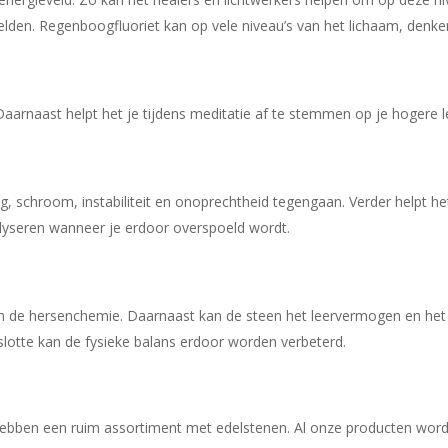
relden. Regenboogfluoriet kan op vele niveau’s van het lichaam, denke
 Daarnaast helpt het je tijdens meditatie af te stemmen op je hogere l
g, schroom, instabiliteit en onoprechtheid tegengaan. Verder helpt 
alyseren wanneer je erdoor overspoeld wordt.
 in de hersenchemie. Daarnaast kan de steen het leervermogen en he
slotte kan de fysieke balans erdoor worden verbeterd.
j hebben een ruim assortiment met edelstenen. Al onze producten wor