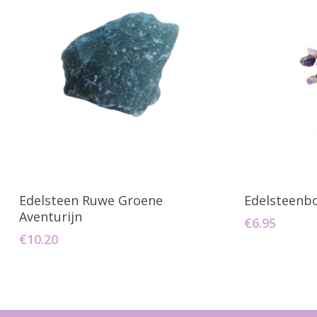
Toevoegen Aan Winkelwagen
Toevo
Edelsteen Ruwe Groene
Edelsteenb
Aventurijn
€
6.95
€
10.20