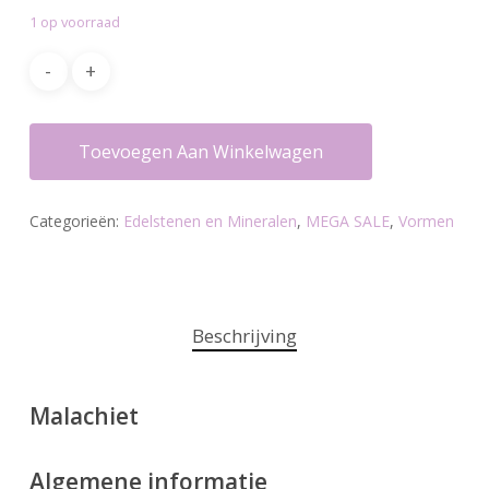
was:
is:
1 op voorraad
€24.20.
€15.00.
Toevoegen Aan Winkelwagen
Categorieën:
Edelstenen en Mineralen
,
MEGA SALE
,
Vormen
Beschrijving
Malachiet
Algemene informatie