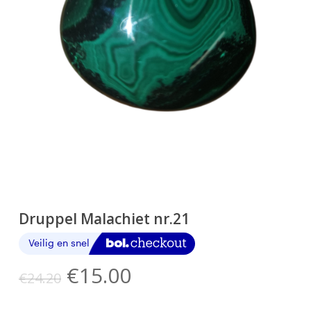
Druppel Malachiet nr.21
Oorspronkelijke
Huidige
€
15.00
€
24.20
prijs
prijs