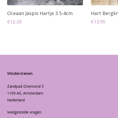
Toevoegen Aan Winkelwagen
Toevo
Oceaan Jaspis Hartje 3.5-4cm
Hart Bergk
€
12.20
€
13.95
Vlinderstenen
Zandpad-Driemond 5
1109 AE, Amsterdam
Nederland
Veelgestelde vragen