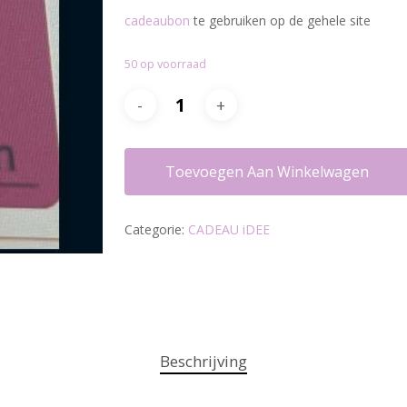
cadeaubon
te gebruiken op de gehele site
50 op voorraad
Toevoegen Aan Winkelwagen
Categorie:
CADEAU iDEE
Beschrijving