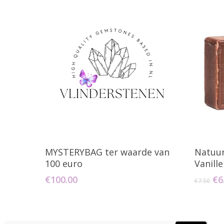
Toevoegen Aan Winkelwagen
T
MYSTERYBAG ter waarde van
Natuur
100 euro
Vanille
Oo
€
100.00
€
6
€
7.50
pri
wa
€7.