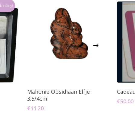
bieding!
agen
Toevoegen Aan Winkelwagen
T
Mahonie Obsidiaan Elfje
Cadeau
3.5/4cm
€
50.00
€
11.20