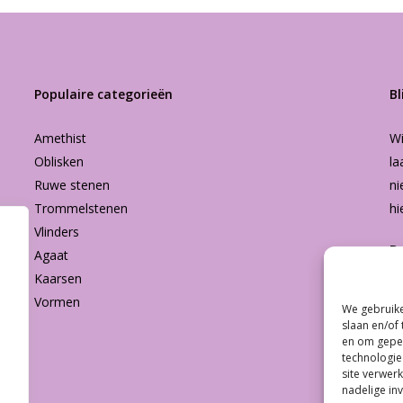
Populaire categorieën
Bl
Amethist
Wi
Oblisken
la
Ruwe stenen
ni
Trommelstenen
hi
Vlinders
B
Agaat
Kaarsen
Vormen
We gebruike
Subtotaal:
slaan en/of
en om geper
technologie
Bekijk
site verwerk
nadelige in