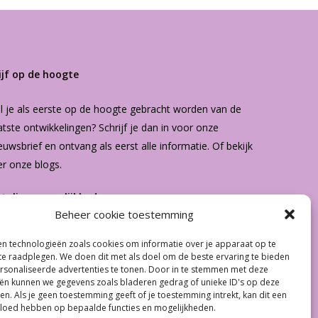
ijf op de hoogte
l je als eerste op de hoogte gebracht worden van de
atste ontwikkelingen? Schrijf je dan in voor onze
euwsbrief
en ontvang als eerst alle informatie. Of bekijk
er onze
blogs
.
etalingsmogelijkheden
Beheer cookie toestemming
n technologieën zoals cookies om informatie over je apparaat op te
€
0.00
 te raadplegen. We doen dit met als doel om de beste ervaring te bieden
sonaliseerde advertenties te tonen. Door in te stemmen met deze
ën kunnen we gegevens zoals bladeren gedrag of unieke ID's op deze
 Winkelwagen
Afrekenen
en. Als je geen toestemming geeft of je toestemming intrekt, kan dit een
vloed hebben op bepaalde functies en mogelijkheden.