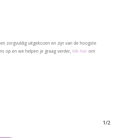
den zorgvuldig uitgekozen en zijn van de hoogste
ons op en we helpen je graag verder,
klik hier
om
Geen producten in uw winkelwagen.
Go To Shop
1/2