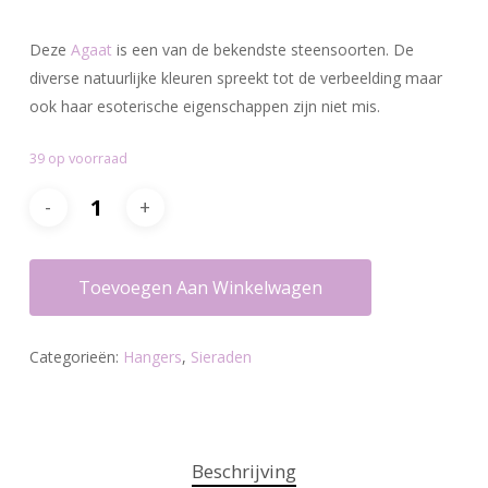
prijs
prijs
was:
is:
Deze
Agaat
is een van de bekendste steensoorten. De
€10.20.
€8.25.
diverse natuurlijke kleuren spreekt tot de verbeelding maar
ook haar esoterische eigenschappen zijn niet mis.
39 op voorraad
Toevoegen Aan Winkelwagen
Categorieën:
Hangers
,
Sieraden
Beschrijving