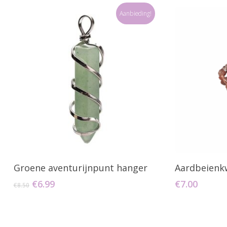
Aanbieding!
Toevoegen Aan Winkelwagen
Toevo
Groene aventurijnpunt hanger
Aardbeienk
Oorspronkelijke
Huidige
€
6.99
€
7.00
€
8.50
prijs
prijs
was:
is:
€8.50.
€6.99.