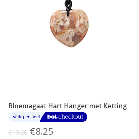
Bloemagaat Hart Hanger met Ketting
Oorspronkelijke
Huidige
€
8.25
€
10.20