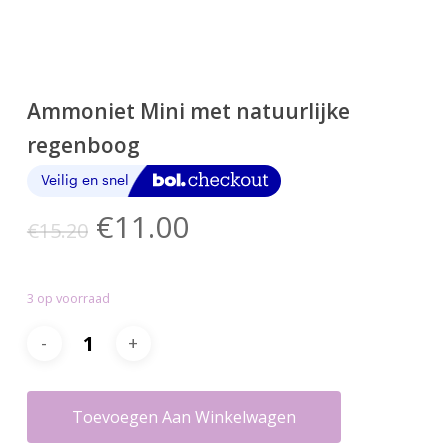
Ammoniet Mini met natuurlijke
regenboog
Oorspronkelijke
Huidige
€
11.00
€
15.20
prijs
prijs
was:
is:
3 op voorraad
€15.20.
€11.00.
Toevoegen Aan Winkelwagen