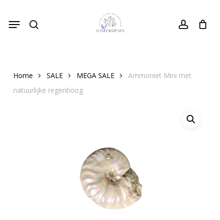
Skip
Menu
to
search
Close
account
Cart
Cart
main
content
Home
SALE
MEGA SALE
Ammoniet Mini met
natuurlijke regenboog