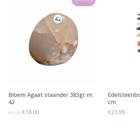
Toevoegen Aan Winkelwagen
Toevo
Bloem Agaat staander 383gr.nr.
Edelsteenbo
42
cm
Oorspronkelijke
Huidige
€
18.00
€
21.99
€
31.20
prijs
prijs
was:
is:
€31.20.
€18.00.