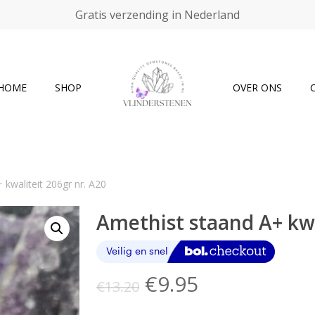
Gratis verzending in Nederland
Cart
HOME
SHOP
OVER ONS
 kwaliteit 206gr nr. A20
Amethist staand A+ kwa
Oorspronkelijke
Huidige
€
9.95
€
13.20
prijs
prijs