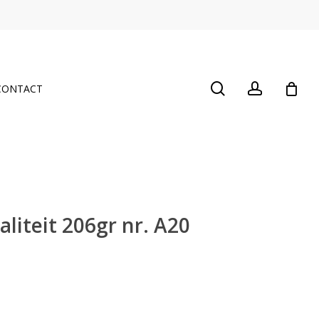
Close
Cart
search
account
CONTACT
liteit 206gr nr. A20