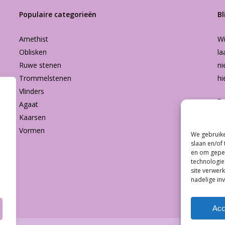
Populaire categorieën
Bl
Amethist
Wi
Oblisken
la
Ruwe stenen
ni
Trommelstenen
hi
Vlinders
B
Agaat
Kaarsen
Vormen
We gebruike
Subtotaal:
slaan en/of
en om geper
technologie
Bekijk
site verwerk
nadelige in
Acc