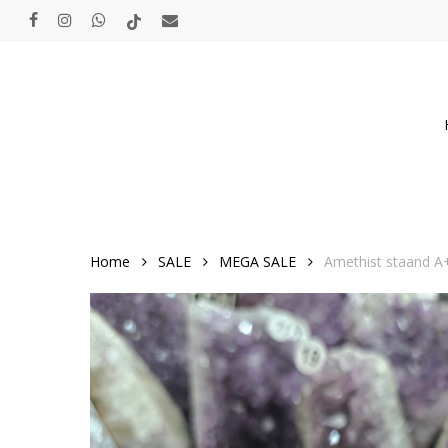
Skip
facebook
instagram
whatsapp
tiktok
email
to
main
content
Home
SALE
MEGA SALE
Amethist staand A+