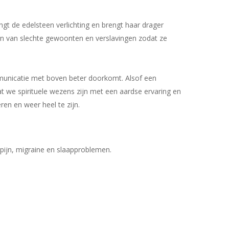
ngt de edelsteen verlichting en brengt haar drager
nnen van slechte gewoonten en verslavingen zodat ze
Geen producten in uw winkelwagen.
ommunicatie met boven beter doorkomt. Alsof een
at we spirituele wezens zijn met een aardse ervaring en
Go To Shop
eren en weer heel te zijn.
pijn, migraine en slaapproblemen.