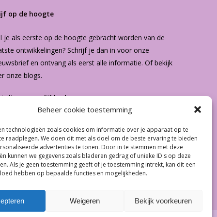
ijf op de hoogte
l je als eerste op de hoogte gebracht worden van de
atste ontwikkelingen? Schrijf je dan in voor onze
euwsbrief
en ontvang als eerst alle informatie. Of bekijk
er onze
blogs
.
etalingsmogelijkheden
Beheer cookie toestemming
n technologieën zoals cookies om informatie over je apparaat op te
€
0.00
 te raadplegen. We doen dit met als doel om de beste ervaring te bieden
sonaliseerde advertenties te tonen. Door in te stemmen met deze
ën kunnen we gegevens zoals bladeren gedrag of unieke ID's op deze
 Winkelwagen
Afrekenen
en. Als je geen toestemming geeft of je toestemming intrekt, kan dit een
vloed hebben op bepaalde functies en mogelijkheden.
epteren
Weigeren
Bekijk voorkeuren