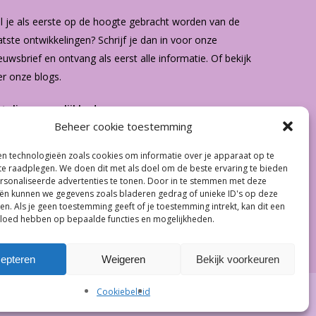
l je als eerste op de hoogte gebracht worden van de
atste ontwikkelingen? Schrijf je dan in voor onze
euwsbrief
en ontvang als eerst alle informatie. Of bekijk
er onze
blogs
.
etalingsmogelijkheden
Beheer cookie toestemming
n technologieën zoals cookies om informatie over je apparaat op te
€
0.00
 te raadplegen. We doen dit met als doel om de beste ervaring te bieden
sonaliseerde advertenties te tonen. Door in te stemmen met deze
ën kunnen we gegevens zoals bladeren gedrag of unieke ID's op deze
 Winkelwagen
Afrekenen
en. Als je geen toestemming geeft of je toestemming intrekt, kan dit een
vloed hebben op bepaalde functies en mogelijkheden.
epteren
Weigeren
Bekijk voorkeuren
Cookiebeleid
facebook
instagram
whatsapp
tiktok
email