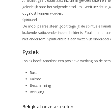
Amethist geeft daarnaast inzicht in gevoelszaken en hel
geleidelijk naar het volgende stadium. Geeft inzicht i
opgelost kunnen worden.
Spiritueel
De mooi paarse steen gooit tegelijk de spirituele kana
krakende radiozender ineens helder is. Zoals eerder aan
niet andersom. Spiritualiteit is een wezenlijk onderdeel v
Fysiek
Fysiek heeft Amethist een positieve werking op de hers
Rust
Kalmte
Bescherming
Reiniging
Bekijk al onze artikelen