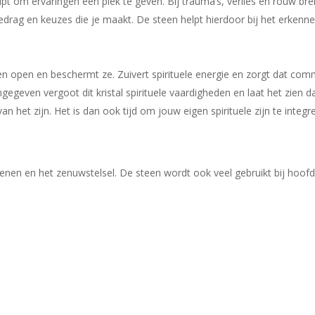
pt om ervaringen een plek te geven. Bij trauma’s, verlies en rouw bre
n gedrag en keuzes die je maakt. De steen helpt hierdoor bij het erke
len open en beschermt ze. Zuivert spirituele energie en zorgt dat c
gegeven vergoot dit kristal spirituele vaardigheden en laat het zien d
an het zijn. Het is dan ook tijd om jouw eigen spirituele zijn te integr
enen en het zenuwstelsel. De steen wordt ook veel gebruikt bij hoofd