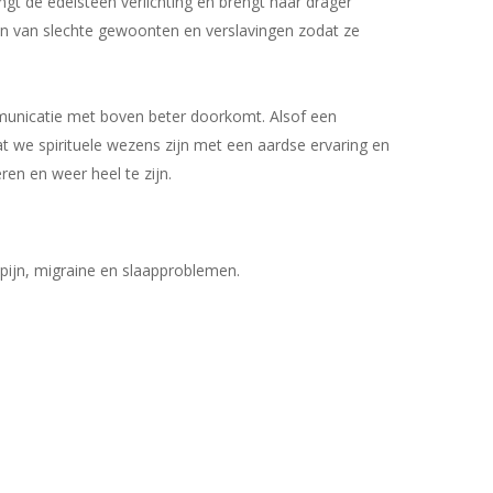
ngt de edelsteen verlichting en brengt haar drager
nnen van slechte gewoonten en verslavingen zodat ze
ommunicatie met boven beter doorkomt. Alsof een
Geen producten in uw winkelwagen.
at we spirituele wezens zijn met een aardse ervaring en
eren en weer heel te zijn.
Go To Shop
pijn, migraine en slaapproblemen.