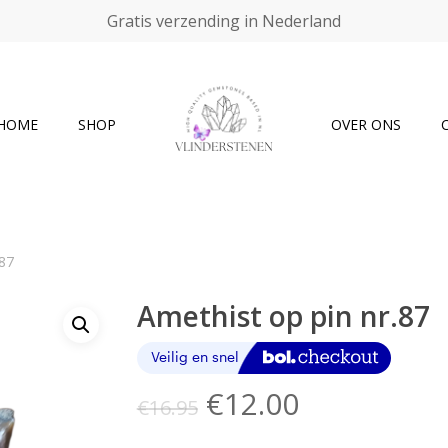
Gratis verzending in Nederland
Cart
HOME
SHOP
OVER ONS
.87
Amethist op pin nr.87
Oorspronkelijke
Huidige
€
12.00
€
16.95
prijs
prijs