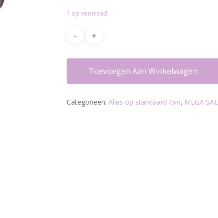
was:
is:
1 op voorraad
€16.95.
€12.00.
Toevoegen Aan Winkelwagen
Categorieën:
Alles op standaard /pin
,
MEGA SAL