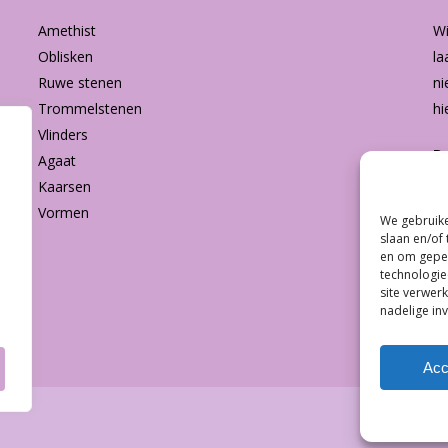
Amethist
Wi
Oblisken
la
Ruwe stenen
ni
Trommelstenen
hi
Vlinders
B
Agaat
Kaarsen
Vormen
We gebruike
Subtotaal:
slaan en/of
en om geper
technologie
Bekijk
site verwerk
nadelige in
Acc