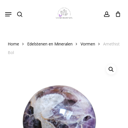
Skip
Menu
to
search
Close
account
Cart
Cart
main
content
Home
Edelstenen en Mineralen
Vormen
Amethist
Bol