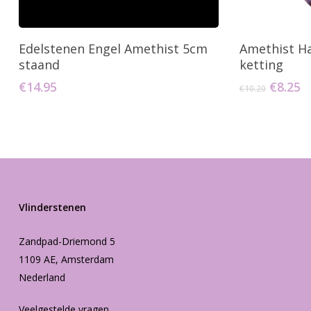
Toevoegen Aan Winkelwagen
Toevo
Edelstenen Engel Amethist 5cm
Amethist H
staand
ketting
Oorspr
H
€
14.95
€
8.25
€
10.20
prijs
pr
was:
is
€10.20.
€
Vlinderstenen
Zandpad-Driemond 5
1109 AE, Amsterdam
Nederland
Veelgestelde vragen