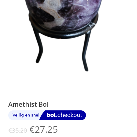
Amethist Bol
Oorspronkelijke
Huidige
€
27.25
€
35.20