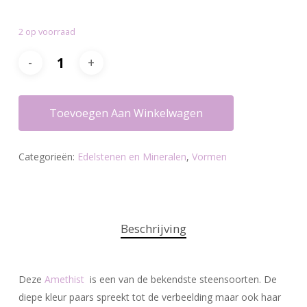
prijs
prijs
was:
is:
2 op voorraad
€35.20.
€27.25.
Toevoegen Aan Winkelwagen
Categorieën:
Edelstenen en Mineralen
,
Vormen
Beschrijving
Deze
Amethist
is een van de bekendste steensoorten. De
diepe kleur paars spreekt tot de verbeelding maar ook haar