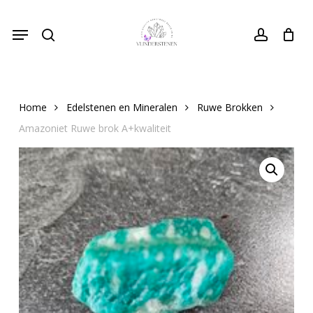
Skip
Menu
to
search
Close
account
Cart
Cart
main
content
Home
Edelstenen en Mineralen
Ruwe Brokken
Amazoniet Ruwe brok A+kwaliteit