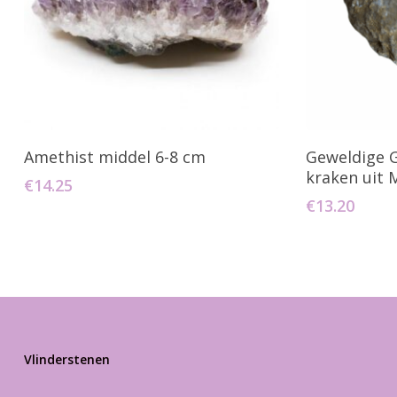
Toevoegen Aan Winkelwagen
Toevo
Amethist middel 6-8 cm
Geweldige G
kraken uit 
€
14.25
€
13.20
Vlinderstenen