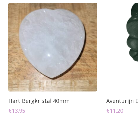
Toevoegen Aan Winkelwagen
Toevo
Hart Bergkristal 40mm
Aventurijn E
€
13.95
€
11.20