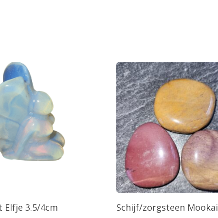
oevoegen Aan Winkelwagen
Toevoegen Aan Winkelw
 Elfje 3.5/4cm
Schijf/zorgsteen Mookai