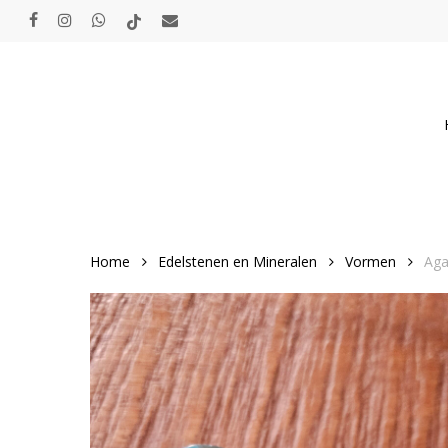
Skip
facebook
instagram
whatsapp
tiktok
email
to
main
content
Home
Edelstenen en Mineralen
Vormen
Aga