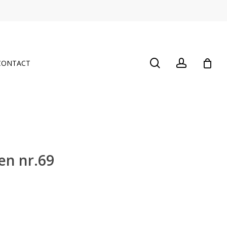
Close
Cart
search
account
CONTACT
en nr.69