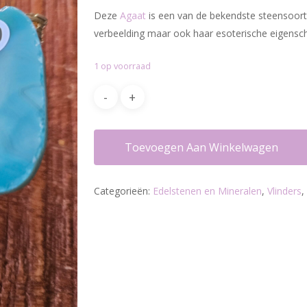
Deze
Agaat
is een van de bekendste steensoorte
verbeelding maar ook haar esoterische eigensch
1 op voorraad
Toevoegen Aan Winkelwagen
Categorieën:
Edelstenen en Mineralen
,
Vlinders
,