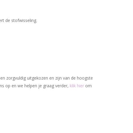
Geen producten in uw winkelwagen.
Go To Shop
rt de stofwisseling.
den zorgvuldig uitgekozen en zijn van de hoogste
ons op en we helpen je graag verder,
klik hier
om