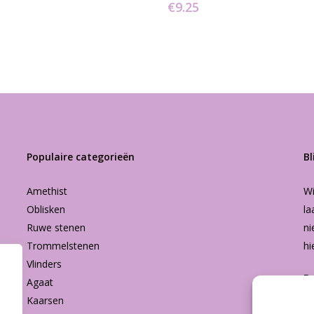
€
9.25
Populaire categorieën
Bl
Amethist
Wi
Oblisken
la
Ruwe stenen
ni
Trommelstenen
hi
Vlinders
B
Agaat
Kaarsen