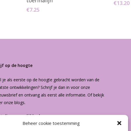
toermalijn
€
13.20
€
7.25
ijf op de hoogte
l je als eerste op de hoogte gebracht worden van de
atste ontwikkelingen? Schrijf je dan in voor onze
euwsbrief
en ontvang als eerst alle informatie. Of bekijk
er onze
blogs
.
etalingsmogelijkheden
Beheer cookie toestemming