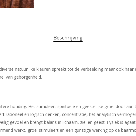
Beschrijving
verse natuurlijke kleuren spreekt tot de verbeelding maar ook haar es
oel van geborgenheid.
ere houding. Het stimuleert spirituele en geestelijke groei door aan t
ert rationeel en logisch denken, concentratie, het analytisch vermog
ilig gevoel en brengt balans in lichaam, ziel en geest. Fysiek is ag
rmend werkt, groei stimuleert en een gunstige werking op de baarmo