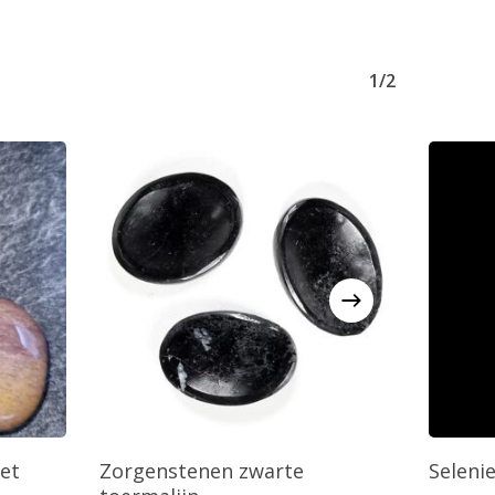
1/2
agen
Toevoegen Aan Winkelwagen
T
et
Zorgenstenen zwarte
Seleni