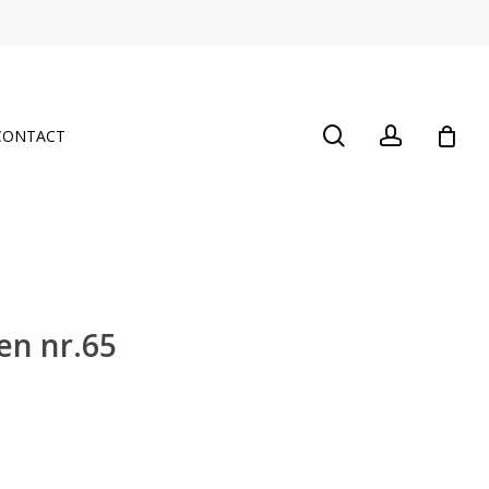
Close
Cart
search
account
CONTACT
en nr.65