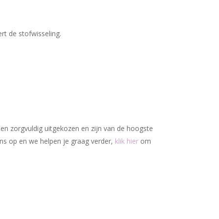
Geen producten in uw winkelwagen.
Go To Shop
rt de stofwisseling.
den zorgvuldig uitgekozen en zijn van de hoogste
ons op en we helpen je graag verder,
klik hier
om