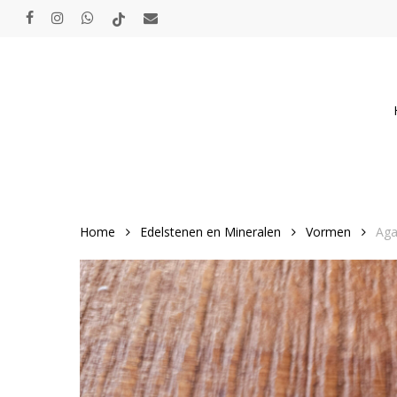
Skip
facebook
instagram
whatsapp
tiktok
email
to
main
content
Home
Edelstenen en Mineralen
Vormen
Aga