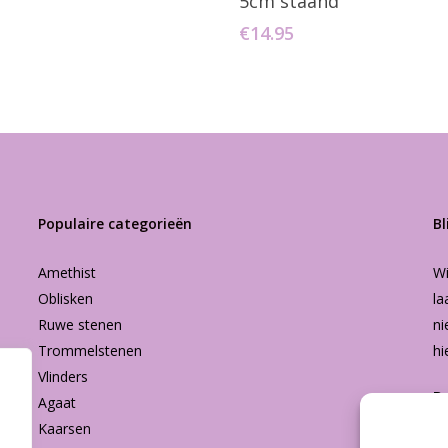
5cm staand
€
14.95
Populaire categorieën
Bl
Amethist
Wi
Oblisken
la
Ruwe stenen
ni
Trommelstenen
hi
Vlinders
B
Agaat
Kaarsen