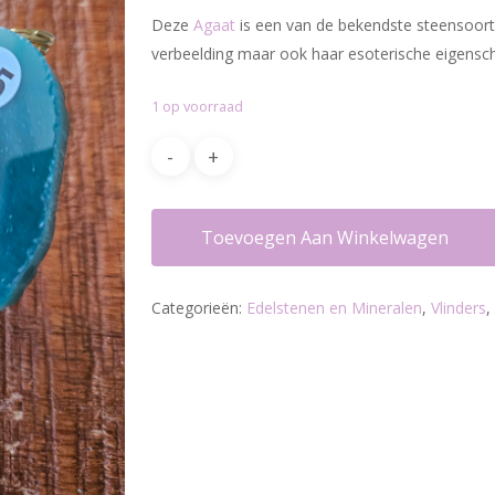
Deze
Agaat
is een van de bekendste steensoorte
verbeelding maar ook haar esoterische eigensch
1 op voorraad
Toevoegen Aan Winkelwagen
Categorieën:
Edelstenen en Mineralen
,
Vlinders
,