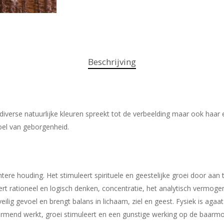
Beschrijving
verse natuurlijke kleuren spreekt tot de verbeelding maar ook haar es
oel van geborgenheid.
ere houding. Het stimuleert spirituele en geestelijke groei door aan t
ert rationeel en logisch denken, concentratie, het analytisch vermog
ilig gevoel en brengt balans in lichaam, ziel en geest. Fysiek is ag
rmend werkt, groei stimuleert en een gunstige werking op de baarmo