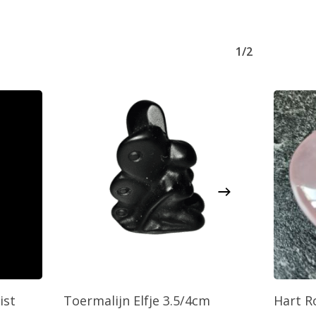
1/2
agen
Toevoegen Aan Winkelwagen
T
ist
Toermalijn Elfje 3.5/4cm
Hart R