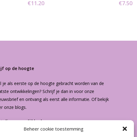
€
11.20
€
7.50
ijf op de hoogte
l je als eerste op de hoogte gebracht worden van de
atste ontwikkelingen? Schrijf je dan in voor onze
euwsbrief
en ontvang als eerst alle informatie. Of bekijk
er onze
blogs
.
etalingsmogelijkheden
Beheer cookie toestemming