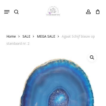
Skip
Menu
to
search
Close
account
Cart
Cart
main
content
Home
SALE
MEGA SALE
Agaat Schijf blauw op
standaard nr. 2