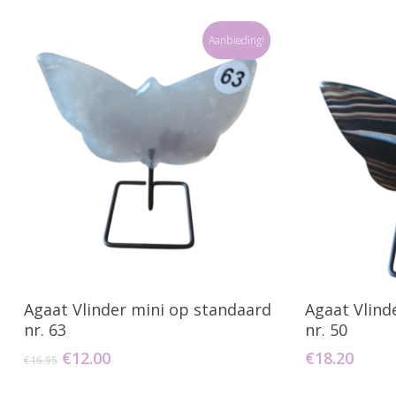
Aanbieding!
Toevoegen Aan Winkelwagen
Toevo
Agaat Vlinder mini op standaard
Agaat Vlind
nr. 63
nr. 50
Oorspronkelijke
Huidige
€
12.00
€
18.20
€
16.95
prijs
prijs
was:
is: