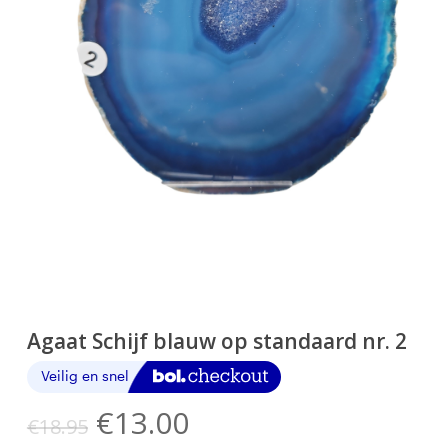
Agaat Schijf blauw op standaard nr. 2
Oorspronkelijke
Huidige
€
13.00
€
18.95