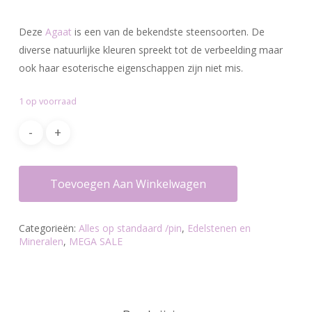
prijs
prijs
was:
is:
Deze
Agaat
is een van de bekendste steensoorten. De
€18.95.
€13.00.
diverse natuurlijke kleuren spreekt tot de verbeelding maar
ook haar esoterische eigenschappen zijn niet mis.
1 op voorraad
Toevoegen Aan Winkelwagen
Categorieën:
Alles op standaard /pin
,
Edelstenen en
Mineralen
,
MEGA SALE