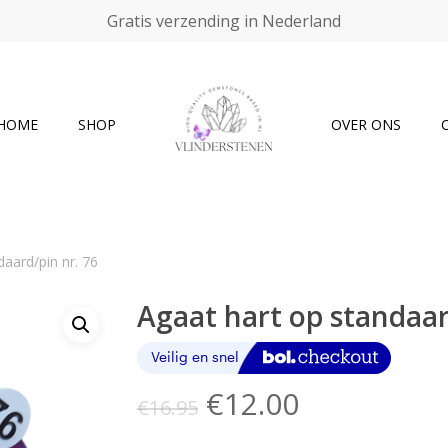
Gratis verzending in Nederland
Cart
HOME
SHOP
OVER ONS
daard/pin nr. 76
Agaat hart op standaar
Oorspronkelijke
Huidige
€
12.00
€
16.95
prijs
prijs