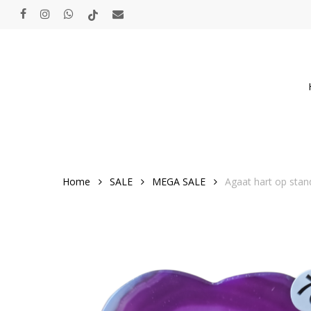
Skip
facebook
instagram
whatsapp
tiktok
email
to
main
content
Home
SALE
MEGA SALE
Agaat hart op stan