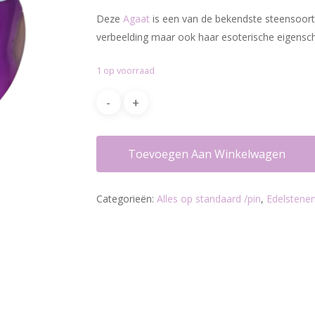
was:
is:
Deze
Agaat
is een van de bekendste steensoorte
€16.95.
€12.00.
verbeelding maar ook haar esoterische eigensch
1 op voorraad
Toevoegen Aan Winkelwagen
Categorieën:
Alles op standaard /pin
,
Edelstenen