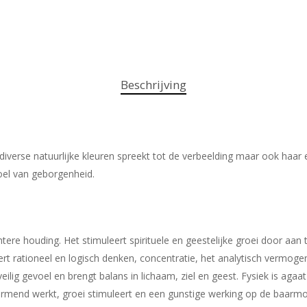
Beschrijving
verse natuurlijke kleuren spreekt tot de verbeelding maar ook haar es
oel van geborgenheid.
ere houding. Het stimuleert spirituele en geestelijke groei door aan t
ert rationeel en logisch denken, concentratie, het analytisch vermog
ilig gevoel en brengt balans in lichaam, ziel en geest. Fysiek is ag
rmend werkt, groei stimuleert en een gunstige werking op de baarmo