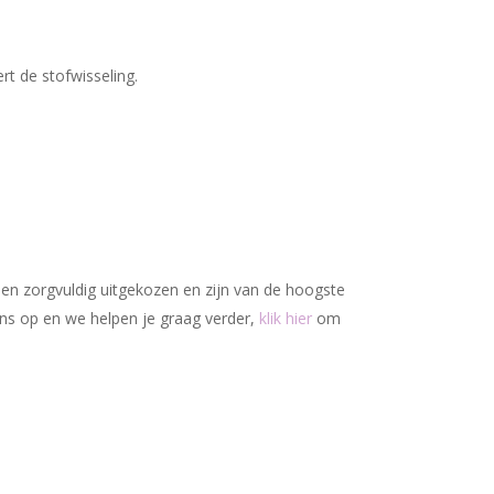
Geen producten in uw winkelwagen.
Go To Shop
rt de stofwisseling.
den zorgvuldig uitgekozen en zijn van de hoogste
ons op en we helpen je graag verder,
klik hier
om