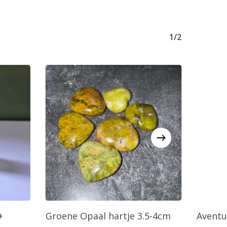
1/2
agen
Toevoegen Aan Winkelwagen
T
+
Groene Opaal hartje 3.5-4cm
Aventur