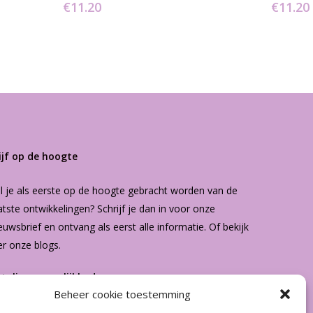
€
11.20
€
11.20
ijf op de hoogte
l je als eerste op de hoogte gebracht worden van de
atste ontwikkelingen? Schrijf je dan in voor onze
euwsbrief
en ontvang als eerst alle informatie. Of bekijk
er onze
blogs
.
etalingsmogelijkheden
Beheer cookie toestemming