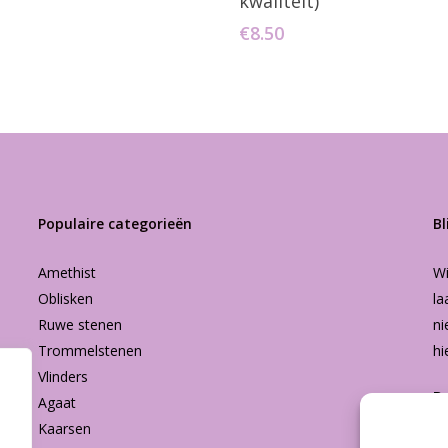
kwaliteit)
€
8.50
Populaire categorieën
Bl
Amethist
Wi
Oblisken
la
Ruwe stenen
ni
Trommelstenen
hi
Vlinders
B
Agaat
Kaarsen