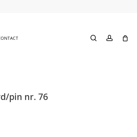
Close
Cart
search
account
CONTACT
d/pin nr. 76